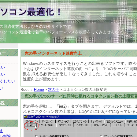
の最適化方法およびその紹介サイトです。
パソコンを最適化で若干のパフォーマンスを改善をしてみませんか？
ュー
窓の手 インターネット速度向上
Windowsのカスタマイズを行うことの出来るソフトです。昨
たい
上およびインターネット速度の向上により、1つのサーバに同
数を抑える必要性が乏しくなってきました。これを増やすこと
たい
速度向上が望めます。
くしたい
い
Root ：
Home
>
窓の手
> コネクション数の上限変更
窓の手で1つのサーバに同時に張れるコネクション数の上限変
解説
窓の手を起動し、「ie(2)」タブを開きます。デフォルトでは、
れるコネクション数の上限は、1.1が"2"に1.0が"4"になってい
除
ル削除