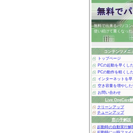
無料で出来るパソコン
使い続けて重くなった
コンテンツメニ
トップページ
PCの起動を早くし
PCの動作を軽くし
インターネットを早
空き容量を増やした
お問い合わせ
Live OneCare
クリーンアップ
チューンアップ
窓の手解説
起動時の自動実行解
起動時に一時ファイ