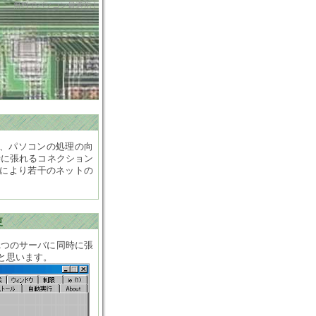
無料でパソコン最適化！
今、パソコンの処理の向
時に張れるコネクション
により若干のネットの
更
1つのサーバに同時に張
ると思います。