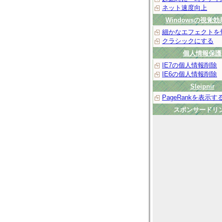
ネット速度向上
Windowsの視覚効
細かなエフェクトを
クラシックにする
個人情報保護
IE7の個人情報削除
IE6の個人情報削除
Sleipnir
PageRankを表示す
スポンサードリ